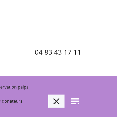
04 83 43 17 11
ervation paips
 donateurs