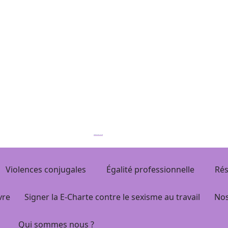
Association Le Cap
Violences conjugales
Égalité professionnelle
Rés
vre
Signer la E-Charte contre le sexisme au travail
Nos
Qui sommes nous ?