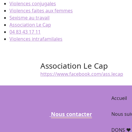
Skip
Violences conjugales
to
Violences faites aux femmes
content
Sexisme au travail
Association Le Cap
04 83 43 17 11
Violences intrafamilales
Association Le Cap
https://www.facebook.com/ass.lecap
Accueil
Nous contacter
Nous sui
DONS ❤️