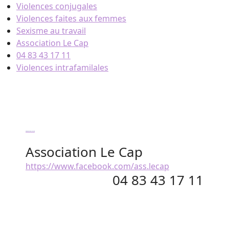
Skip
Violences conjugales
to
Violences faites aux femmes
content
Sexisme au travail
Association Le Cap
04 83 43 17 11
Violences intrafamilales
Association Le Cap
Association Le Cap
https://www.facebook.com/ass.lecap
04 83 43 17 11