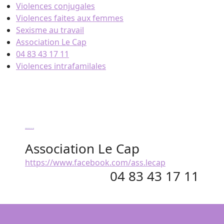
Skip
Violences conjugales
to
Violences faites aux femmes
content
Sexisme au travail
Association Le Cap
04 83 43 17 11
Violences intrafamilales
Association Le Cap
Association Le Cap
https://www.facebook.com/ass.lecap
04 83 43 17 11