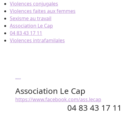
Skip
Violences conjugales
to
Violences faites aux femmes
content
Sexisme au travail
Association Le Cap
04 83 43 17 11
Violences intrafamilales
Association Le Cap
Association Le Cap
https://www.facebook.com/ass.lecap
04 83 43 17 11